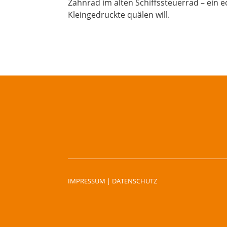
Zahnrad im alten Schiffssteuerrad – ein 
Kleingedruckte quälen will.
IMPRESSUM
|
DATENSCHUTZ