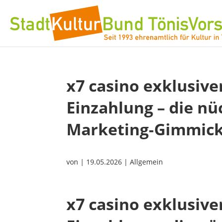
x7 casino exklusive
Einzahlung – die n
Marketing‑Gimmic
von
|
19.05.2026
| Allgemein
x7 casino exklusive