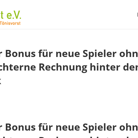
r Bonus für neue Spieler oh
üchterne Rechnung hinter d
k
r Bonus für neue Spieler oh