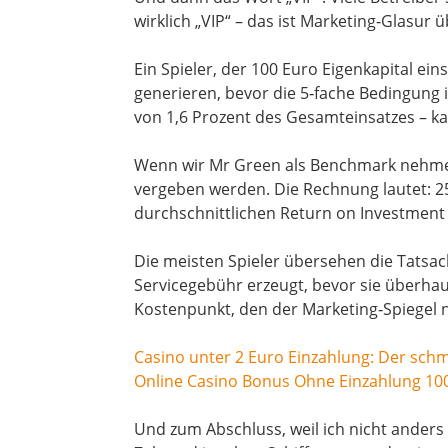
wirklich „VIP“ – das ist Marketing‑Glasur 
Ein Spieler, der 100 Euro Eigenkapital e
generieren, bevor die 5‑fache Bedingung 
von 1,6 Prozent des Gesamteinsatzes – ka
Wenn wir Mr Green als Benchmark nehmen
vergeben werden. Die Rechnung lautet: 25
durchschnittlichen Return on Investment 
Die meisten Spieler übersehen die Tatsac
Servicegebühr erzeugt, bevor sie überhau
Kostenpunkt, den der Marketing‑Spiegel 
Casino unter 2 Euro Einzahlung: Der sch
Online Casino Bonus Ohne Einzahlung 100 F
Und zum Abschluss, weil ich nicht anders 