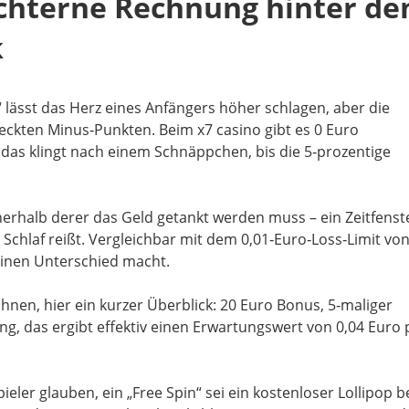
üchterne Rechnung hinter d
k
“ lässt das Herz eines Anfängers höher schlagen, aber die
steckten Minus‑Punkten. Beim x7 casino gibt es 0 Euro
 das klingt nach einem Schnäppchen, bis die 5‑prozentige
nerhalb derer das Geld getankt werden muss – ein Zeitfenst
Schlaf reißt. Vergleichbar mit dem 0,01‑Euro‑Loss‑Limit vo
einen Unterschied macht.
chnen, hier ein kurzer Überblick: 20 Euro Bonus, 5‑maliger
ng, das ergibt effektiv einen Erwartungswert von 0,04 Euro 
ieler glauben, ein „Free Spin“ sei ein kostenloser Lollipop 