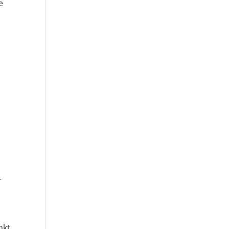
e
–
nkt