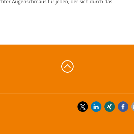
echter Augenschmaus für jeden, der sich durch das
: