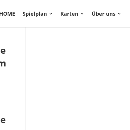
HOME
Spielplan
Karten
Über uns
ne
em
ne