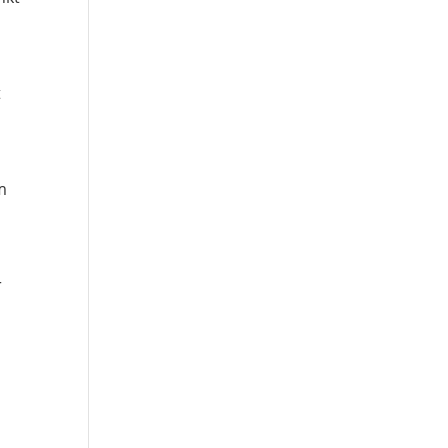
t
m
r