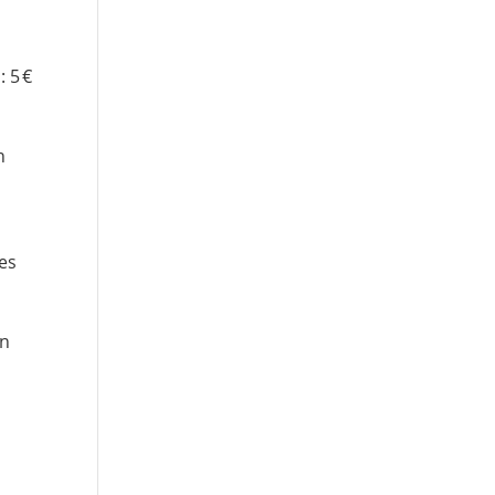
 5 €
n
nes
in