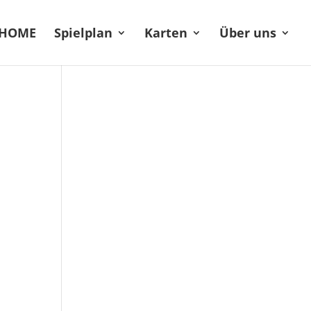
HOME
Spielplan
Karten
Über uns