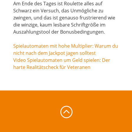
Am Ende des Tages ist Roulette alles auf
Schwarz ein Versuch, das Unmögliche zu
zwingen, und das ist genauso frustrierend wie
die winzige, kaum lesbare Schriftgröße im
Auszahlungstool der Bonusbedingungen.
Spielautomaten mit hohe Multiplier: Warum du
nicht nach dem Jackpot jagen solltest
Video Spielautomaten um Geld spielen: Der
harte Realitätscheck für Veteranen
: