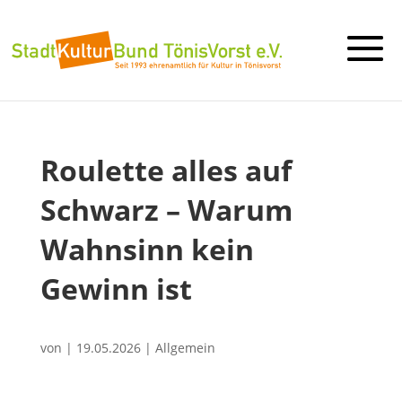
Roulette alles auf
Schwarz – Warum
Wahnsinn kein
Gewinn ist
von
|
19.05.2026
| Allgemein