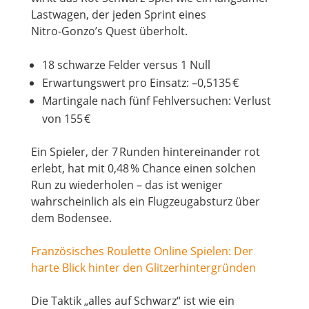
Lastwagen, der jeden Sprint eines
Nitro‑Gonzo’s Quest überholt.
18 schwarze Felder versus 1 Null
Erwartungswert pro Einsatz: –0,5135 €
Martingale nach fünf Fehlversuchen: Verlust
von 155 €
Ein Spieler, der 7 Runden hintereinander rot
erlebt, hat mit 0,48 % Chance einen solchen
Run zu wiederholen – das ist weniger
wahrscheinlich als ein Flugzeugabsturz über
dem Bodensee.
Französisches Roulette Online Spielen: Der
harte Blick hinter den Glitzerhintergründen
Die Taktik „alles auf Schwarz“ ist wie ein