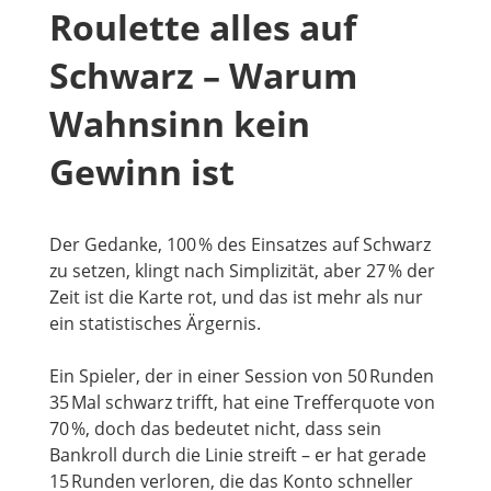
Roulette alles auf
Schwarz – Warum
Wahnsinn kein
Gewinn ist
Der Gedanke, 100 % des Einsatzes auf Schwarz
zu setzen, klingt nach Simplizität, aber 27 % der
Zeit ist die Karte rot, und das ist mehr als nur
ein statistisches Ärgernis.
Ein Spieler, der in einer Session von 50 Runden
35 Mal schwarz trifft, hat eine Trefferquote von
70 %, doch das bedeutet nicht, dass sein
Bankroll durch die Linie streift – er hat gerade
15 Runden verloren, die das Konto schneller