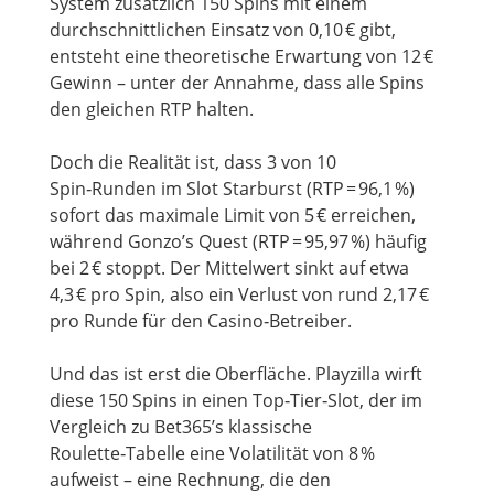
System zusätzlich 150 Spins mit einem
durchschnittlichen Einsatz von 0,10 € gibt,
entsteht eine theoretische Erwartung von 12 €
Gewinn – unter der Annahme, dass alle Spins
den gleichen RTP halten.
Doch die Realität ist, dass 3 von 10
Spin‑Runden im Slot Starburst (RTP = 96,1 %)
sofort das maximale Limit von 5 € erreichen,
während Gonzo’s Quest (RTP = 95,97 %) häufig
bei 2 € stoppt. Der Mittelwert sinkt auf etwa
4,3 € pro Spin, also ein Verlust von rund 2,17 €
pro Runde für den Casino‑Betreiber.
Und das ist erst die Oberfläche. Playzilla wirft
diese 150 Spins in einen Top‑Tier‑Slot, der im
Vergleich zu Bet365’s klassische
Roulette‑Tabelle eine Volatilität von 8 %
aufweist – eine Rechnung, die den