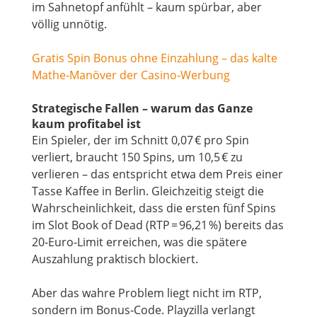
im Sahnetopf anfühlt – kaum spürbar, aber
völlig unnötig.
Gratis Spin Bonus ohne Einzahlung – das kalte
Mathe‑Manöver der Casino‑Werbung
Strategische Fallen – warum das Ganze
kaum profitabel ist
Ein Spieler, der im Schnitt 0,07 € pro Spin
verliert, braucht 150 Spins, um 10,5 € zu
verlieren – das entspricht etwa dem Preis einer
Tasse Kaffee in Berlin. Gleichzeitig steigt die
Wahrscheinlichkeit, dass die ersten fünf Spins
im Slot Book of Dead (RTP = 96,21 %) bereits das
20‑Euro‑Limit erreichen, was die spätere
Auszahlung praktisch blockiert.
Aber das wahre Problem liegt nicht im RTP,
sondern im Bonus‑Code. Playzilla verlangt