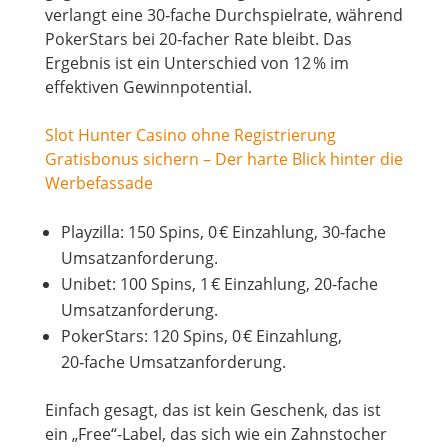
verlangt eine 30‑fache Durchspielrate, während
PokerStars bei 20‑facher Rate bleibt. Das
Ergebnis ist ein Unterschied von 12 % im
effektiven Gewinnpotential.
Slot Hunter Casino ohne Registrierung
Gratisbonus sichern – Der harte Blick hinter die
Werbefassade
Playzilla: 150 Spins, 0 € Einzahlung, 30‑fache
Umsatzanforderung.
Unibet: 100 Spins, 1 € Einzahlung, 20‑fache
Umsatzanforderung.
PokerStars: 120 Spins, 0 € Einzahlung,
20‑fache Umsatzanforderung.
Einfach gesagt, das ist kein Geschenk, das ist
ein „Free“-Label, das sich wie ein Zahnstocher