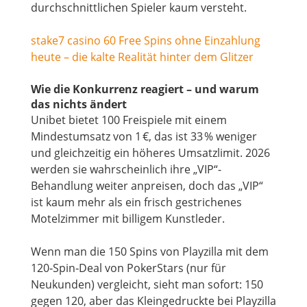
durchschnittlichen Spieler kaum versteht.
stake7 casino 60 Free Spins ohne Einzahlung
heute – die kalte Realität hinter dem Glitzer
Wie die Konkurrenz reagiert – und warum
das nichts ändert
Unibet bietet 100 Freispiele mit einem
Mindestumsatz von 1 €, das ist 33 % weniger
und gleichzeitig ein höheres Umsatzlimit. 2026
werden sie wahrscheinlich ihre „VIP“-
Behandlung weiter anpreisen, doch das „VIP“
ist kaum mehr als ein frisch gestrichenes
Motelzimmer mit billigem Kunstleder.
Wenn man die 150 Spins von Playzilla mit dem
120‑Spin‑Deal von PokerStars (nur für
Neukunden) vergleicht, sieht man sofort: 150
gegen 120, aber das Kleingedruckte bei Playzilla