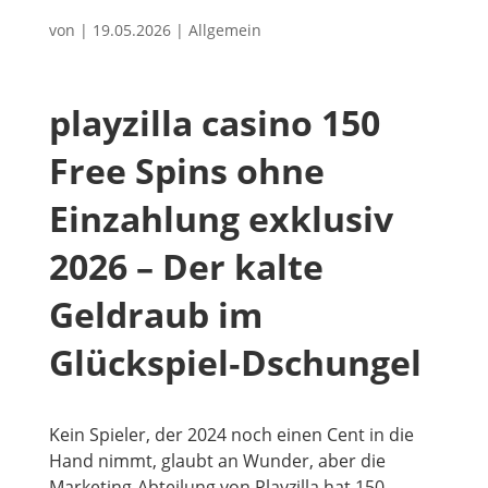
von
|
19.05.2026
| Allgemein
playzilla casino 150
Free Spins ohne
Einzahlung exklusiv
2026 – Der kalte
Geldraub im
Glückspiel‑Dschungel
Kein Spieler, der 2024 noch einen Cent in die
Hand nimmt, glaubt an Wunder, aber die
Marketing‑Abteilung von Playzilla hat 150