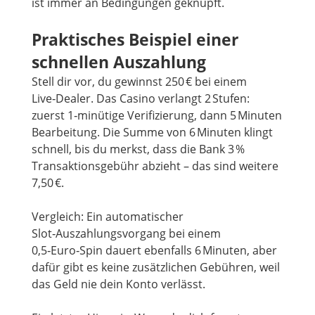
ist immer an Bedingungen geknüpft.
Praktisches Beispiel einer
schnellen Auszahlung
Stell dir vor, du gewinnst 250 € bei einem
Live‑Dealer. Das Casino verlangt 2 Stufen:
zuerst 1‑minütige Verifizierung, dann 5 Minuten
Bearbeitung. Die Summe von 6 Minuten klingt
schnell, bis du merkst, dass die Bank 3 %
Transaktionsgebühr abzieht – das sind weitere
7,50 €.
Vergleich: Ein automatischer
Slot‑Auszahlungsvorgang bei einem
0,5‑Euro‑Spin dauert ebenfalls 6 Minuten, aber
dafür gibt es keine zusätzlichen Gebühren, weil
das Geld nie dein Konto verlässt.