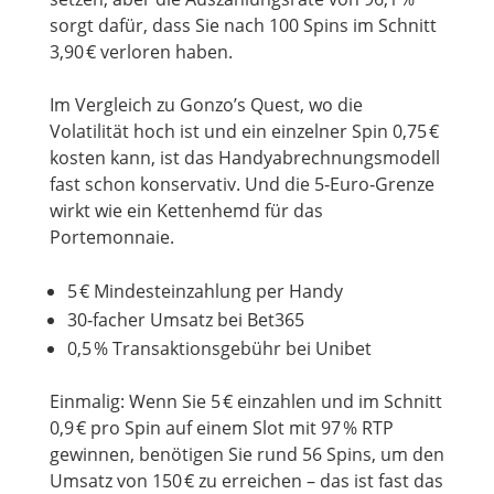
sorgt dafür, dass Sie nach 100 Spins im Schnitt
3,90 € verloren haben.
Im Vergleich zu Gonzo’s Quest, wo die
Volatilität hoch ist und ein einzelner Spin 0,75 €
kosten kann, ist das Handyabrechnungsmodell
fast schon konservativ. Und die 5‑Euro‑Grenze
wirkt wie ein Kettenhemd für das
Portemonnaie.
5 € Mindesteinzahlung per Handy
30‑facher Umsatz bei Bet365
0,5 % Transaktionsgebühr bei Unibet
Einmalig: Wenn Sie 5 € einzahlen und im Schnitt
0,9 € pro Spin auf einem Slot mit 97 % RTP
gewinnen, benötigen Sie rund 56 Spins, um den
Umsatz von 150 € zu erreichen – das ist fast das