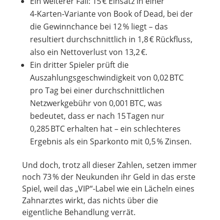
Ein weiterer Fall: 15 € Einsatz in einer
4‑Karten‑Variante von Book of Dead, bei der
die Gewinnchance bei 12 % liegt – das
resultiert durchschnittlich in 1,8 € Rückfluss,
also ein Nettoverlust von 13,2 €.
Ein dritter Spieler prüft die
Auszahlungsgeschwindigkeit von 0,02 BTC
pro Tag bei einer durchschnittlichen
Netzwerkgebühr von 0,001 BTC, was
bedeutet, dass er nach 15 Tagen nur
0,285 BTC erhalten hat – ein schlechteres
Ergebnis als ein Sparkonto mit 0,5 % Zinsen.
Und doch, trotz all dieser Zahlen, setzen immer
noch 73 % der Neukunden ihr Geld in das erste
Spiel, weil das „VIP“-Label wie ein Lächeln eines
Zahnarztes wirkt, das nichts über die
eigentliche Behandlung verrät.