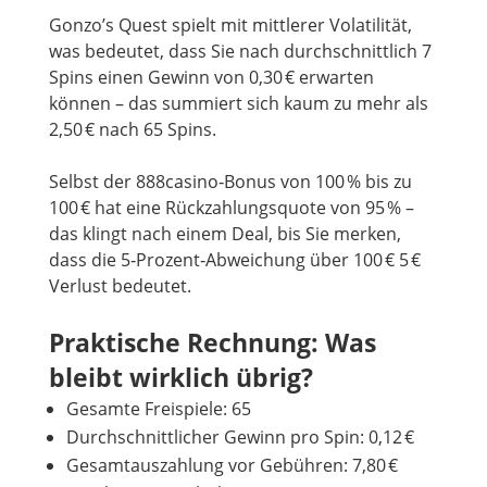
Gonzo’s Quest spielt mit mittlerer Volatilität,
was bedeutet, dass Sie nach durchschnittlich 7
Spins einen Gewinn von 0,30 € erwarten
können – das summiert sich kaum zu mehr als
2,50 € nach 65 Spins.
Selbst der 888casino‑Bonus von 100 % bis zu
100 € hat eine Rückzahlungsquote von 95 % –
das klingt nach einem Deal, bis Sie merken,
dass die 5‑Prozent‑Abweichung über 100 € 5 €
Verlust bedeutet.
Praktische Rechnung: Was
bleibt wirklich übrig?
Gesamte Freispiele: 65
Durchschnittlicher Gewinn pro Spin: 0,12 €
Gesamtauszahlung vor Gebühren: 7,80 €