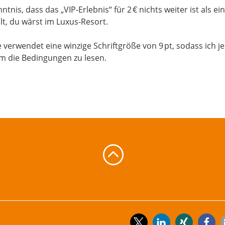
tnis, dass das „VIP‑Erlebnis“ für 2 € nichts weiter ist als ei
lt, du wärst im Luxus‑Resort.
 verwendet eine winzige Schriftgröße von 9 pt, sodass ich j
 die Bedingungen zu lesen.
: