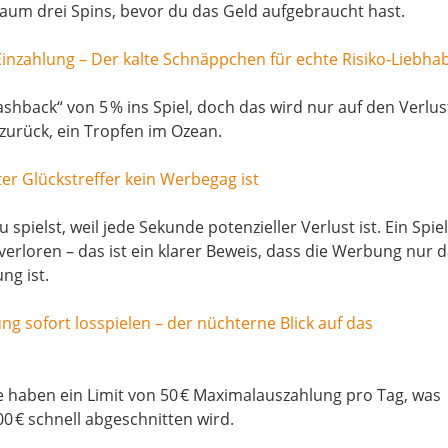
kaum drei Spins, bevor du das Geld aufgebraucht hast.
nzahlung – Der kalte Schnäppchen für echte Risiko‑Liebha
hback“ von 5 % ins Spiel, doch das wird nur auf den Verlus
 zurück, ein Tropfen im Ozean.
er Glückstreffer kein Werbegag ist
spielst, weil jede Sekunde potenzieller Verlust ist. Ein Spiel
€ verloren – das ist ein klarer Beweis, dass die Werbung nur 
ng ist.
ng sofort losspielen – der nüchterne Blick auf das
 haben ein Limit von 50 € Maximalauszahlung pro Tag, was
00 € schnell abgeschnitten wird.