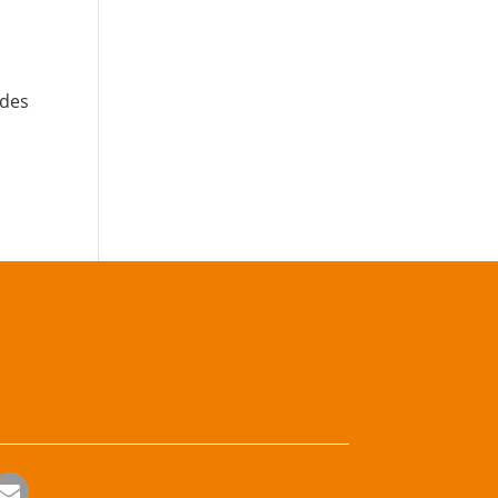
n
edes