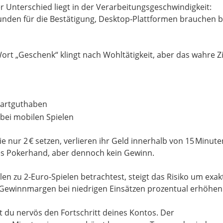
 Unterschied liegt in der Verarbeitungsgeschwindigkeit:
unden für die Bestätigung, Desktop‑Plattformen brauchen b
Wort „Geschenk“ klingt nach Wohltätigkeit, aber das wahre Zi
s
tartguthaben
bei mobilen Spielen
ie nur 2 € setzen, verlieren ihr Geld innerhalb von 15 Minute
htes Pokerhand, aber dennoch kein Gewinn.
en zu 2‑Euro‑Spielen betrachtest, steigt das Risiko um exak
re Gewinnmargen bei niedrigen Einsätzen prozentual erhöhen
t du nervös den Fortschritt deines Kontos. Der