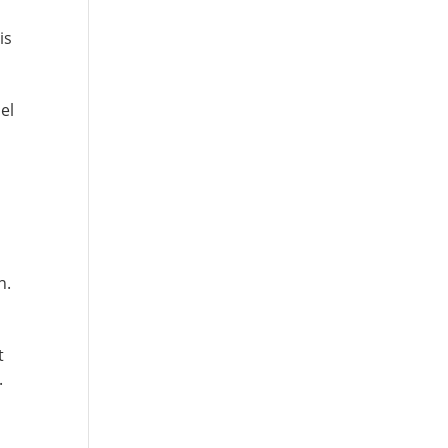
is
el
n.
t
.