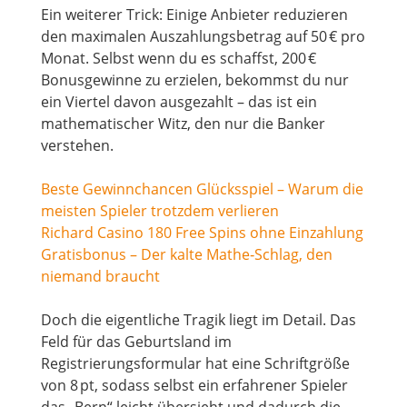
Ein weiterer Trick: Einige Anbieter reduzieren
den maximalen Auszahlungsbetrag auf 50 € pro
Monat. Selbst wenn du es schaffst, 200 €
Bonusgewinne zu erzielen, bekommst du nur
ein Viertel davon ausgezahlt – das ist ein
mathematischer Witz, den nur die Banker
verstehen.
Beste Gewinnchancen Glücksspiel – Warum die
meisten Spieler trotzdem verlieren
Richard Casino 180 Free Spins ohne Einzahlung
Gratisbonus – Der kalte Mathe‑Schlag, den
niemand braucht
Doch die eigentliche Tragik liegt im Detail. Das
Feld für das Geburtsland im
Registrierungsformular hat eine Schriftgröße
von 8 pt, sodass selbst ein erfahrener Spieler