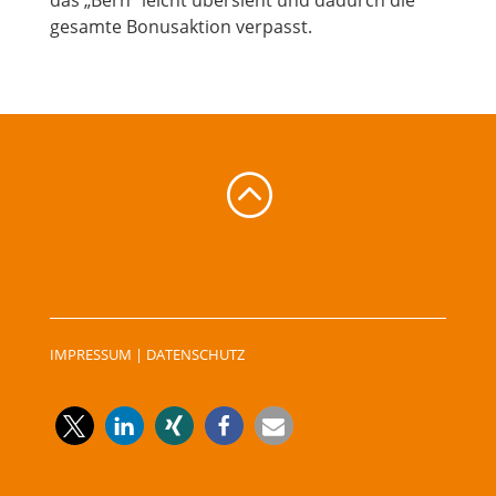
das „Bern“ leicht übersieht und dadurch die
gesamte Bonusaktion verpasst.
:
IMPRESSUM
|
DATENSCHUTZ