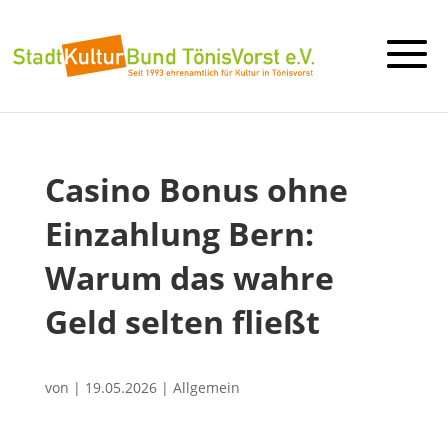
Casino Bonus ohne
Einzahlung Bern:
Warum das wahre
Geld selten fließt
von
|
19.05.2026
| Allgemein