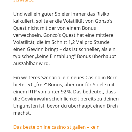
Und weil ein guter Spieler immer das Risiko
kalkuliert, sollte er die Volatilität von Gonzo’s
Quest nicht mit der von einem Bonus
verwechseln. Gonzo’s Quest hat eine mittlere
Volatilität, die im Schnitt 1,2 Mal pro Stunde
einen Gewinn bringt – das ist schneller, als ein
typischer „keine Einzahlung“ Bonus überhaupt
auszahlbar wird.
Ein weiteres Szenario: ein neues Casino in Bern
bietet 5 € „free“ Bonus, aber nur für Spiele mit
einem RTP von unter 92 %. Das bedeutet, dass
die Gewinnwahrscheinlichkeit bereits zu deinen
Ungunsten ist, bevor du überhaupt einen Dreh
machst.
Das beste online casino st gallen – kein