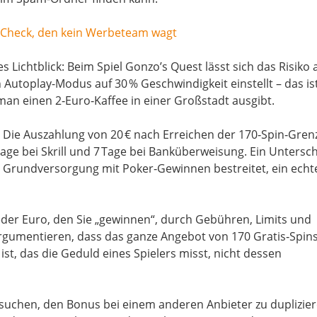
y‑Check, den kein Werbeteam wagt
s Lichtblick: Beim Spiel Gonzo’s Quest lässt sich das Risiko 
 Autoplay-Modus auf 30 % Geschwindigkeit einstellt – das is
man einen 2‑Euro‑Kaffee in einer Großstadt ausgibt.
Die Auszahlung von 20 € nach Erreichen der 170‑Spin‑Gren
 Tage bei Skrill und 7 Tage bei Banküberweisung. Ein Untersc
e Grundversorgung mit Poker‑Gewinnen bestreitet, ein echt
jeder Euro, den Sie „gewinnen“, durch Gebühren, Limits und
argumentieren, dass das ganze Angebot von 170 Gratis‑Spin
st, das die Geduld eines Spielers misst, nicht dessen
rsuchen, den Bonus bei einem anderen Anbieter zu duplizier