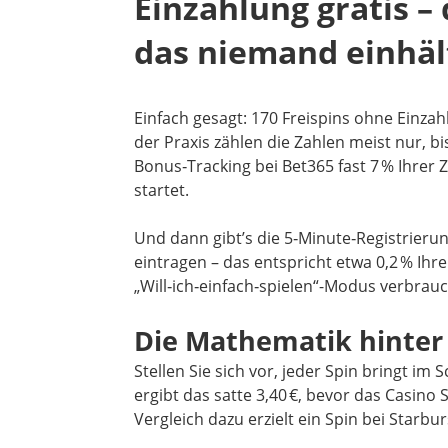
Einzahlung gratis –
das niemand einhäl
Einfach gesagt: 170 Freispins ohne Einz
der Praxis zählen die Zahlen meist nur, bi
Bonus‑Tracking bei Bet365 fast 7 % Ihrer 
startet.
Und dann gibt’s die 5‑Minute‑Registrieru
eintragen – das entspricht etwa 0,2 % Ihr
„Will‑ich‑einfach‑spielen“-Modus verbrau
Die Mathematik hinter 
Stellen Sie sich vor, jeder Spin bringt im S
ergibt das satte 3,40 €, bevor das Casino 
Vergleich dazu erzielt ein Spin bei Starburs