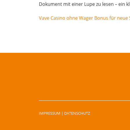
Dokument mit einer Lupe zu lesen – ein kl
Vave Casino ohne Wager Bonus für neue Sp
IMPRESSUM
|
DATENSCHUTZ