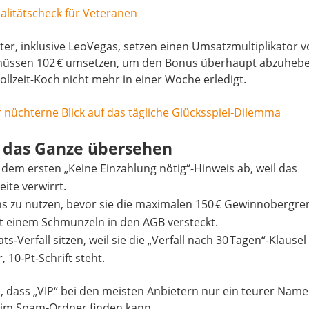
ealitätscheck für Veteranen
ieter, inklusive LeoVegas, setzen einen Umsatzmultiplikator 
Sie müssen 102 € umsetzen, um den Bonus überhaupt abzuheb
llzeit­-Koch nicht mehr in einer Woche erledigt.
 nüchterne Blick auf das tägliche Glücksspiel‑Dilemma
 das Ganze übersehen
dem ersten „Keine Einzahlung nötig“-Hinweis ab, weil das
ite verwirrt.
ins zu nutzen, bevor sie die maximalen 150 € Gewinnobergre
mit einem Schmunzeln in den AGB versteckt.
s‑Verfall sitzen, weil sie die „Verfall nach 30 Tagen“-Klausel
 10‑Pt‑Schrift steht.
, dass „VIP“ bei den meisten Anbietern nur ein teurer Name
n im Spam‑Ordner finden kann.