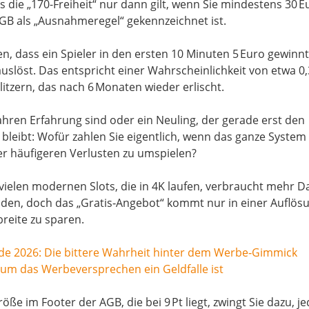
ass die „170-Freiheit“ nur dann gilt, wenn Sie mindestens 30 E
AGB als „Ausnahmeregel“ gekennzeichnet ist.
n, dass ein Spieler in den ersten 10 Minuten 5 Euro gewinnt
r auslöst. Das entspricht einer Wahrscheinlichkeit von etwa 0
itzern, das nach 6 Monaten wieder erlischt.
Jahren Erfahrung sind oder ein Neuling, der gerade erst den
l bleibt: Wofür zahlen Sie eigentlich, wenn das ganze System
aber häufigeren Verlusten zu umspielen?
 vielen modernen Slots, die in 4K laufen, verbraucht mehr D
tunden, doch das „Gratis‑Angebot“ kommt nur in einer Auflös
breite zu sparen.
ode 2026: Die bittere Wahrheit hinter dem Werbe‑Gimmick
rum das Werbeversprechen ein Geldfalle ist
öße im Footer der AGB, die bei 9 Pt liegt, zwingt Sie dazu, j