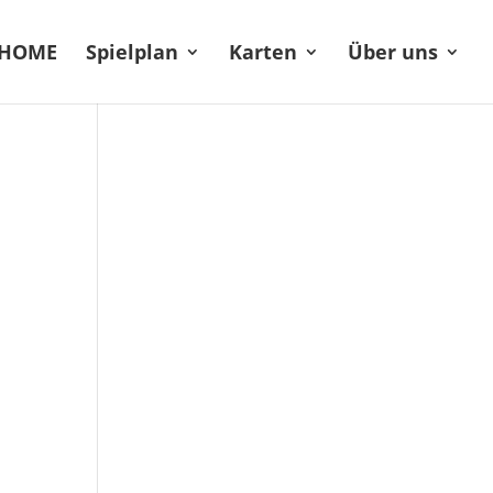
HOME
Spielplan
Karten
Über uns