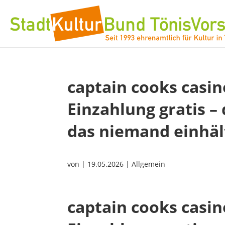
captain cooks casin
Einzahlung gratis –
das niemand einhäl
von
|
19.05.2026
| Allgemein
captain cooks casin