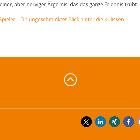
einer, aber nerviger Ärgernis, das das ganze Erlebnis trübt.
ieler – Ein ungeschminkter Blick hinter die Kulissen
: