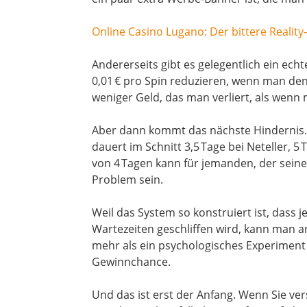
Online Casino Lugano: Der bittere Realit
Andererseits gibt es gelegentlich ein echte
0,01 € pro Spin reduzieren, wenn man den
weniger Geld, das man verliert, als wenn 
Aber dann kommt das nächste Hindernis. 
dauert im Schnitt 3,5 Tage bei Neteller, 5
von 4 Tagen kann für jemanden, der sein
Problem sein.
Weil das System so konstruiert ist, dass 
Wartezeiten geschliffen wird, kann man 
mehr als ein psychologisches Experiment i
Gewinnchance.
Und das ist erst der Anfang. Wenn Sie ve