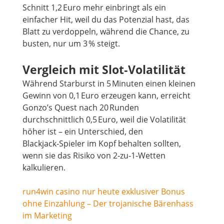
Schnitt 1,2 Euro mehr einbringt als ein
einfacher Hit, weil du das Potenzial hast, das
Blatt zu verdoppeln, während die Chance, zu
busten, nur um 3 % steigt.
Vergleich mit Slot‑Volatilität
Während Starburst in 5 Minuten einen kleinen
Gewinn von 0,1 Euro erzeugen kann, erreicht
Gonzo’s Quest nach 20 Runden
durchschnittlich 0,5 Euro, weil die Volatilität
höher ist – ein Unterschied, den
Blackjack‑Spieler im Kopf behalten sollten,
wenn sie das Risiko von 2‑zu‑1‑Wetten
kalkulieren.
run4win casino nur heute exklusiver Bonus
ohne Einzahlung – Der trojanische Bärenhass
im Marketing