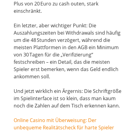
Plus von 20 Euro zu cash outen, stark
einschränkt.
Ein letzter, aber wichtiger Punkt: Die
Auszahlungszeiten bei Withdrawals sind häufig
um die 48 Stunden verzögert, während die
meisten Plattformen in den AGB ein Minimum
von 30 Tagen für die „Verifizierung“
festschreiben – ein Detail, das die meisten
Spieler erst bemerken, wenn das Geld endlich
ankommen soll.
Und jetzt wirklich ein Ärgernis: Die Schriftgröße
im Spielinterface ist so klein, dass man kaum
noch die Zahlen auf dem Tisch erkennen kann.
Online Casino mit Überweisung: Der
unbequeme Realitätscheck für harte Spieler