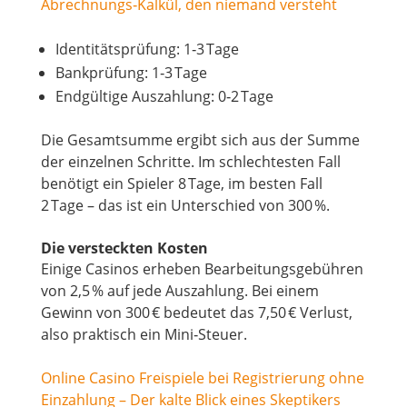
Abrechnungs‑Kalkül, den niemand versteht
Identitätsprüfung: 1‑3 Tage
Bankprüfung: 1‑3 Tage
Endgültige Auszahlung: 0‑2 Tage
Die Gesamtsumme ergibt sich aus der Summe
der einzelnen Schritte. Im schlechtesten Fall
benötigt ein Spieler 8 Tage, im besten Fall
2 Tage – das ist ein Unterschied von 300 %.
Die versteckten Kosten
Einige Casinos erheben Bearbeitungsgebühren
von 2,5 % auf jede Auszahlung. Bei einem
Gewinn von 300 € bedeutet das 7,50 € Verlust,
also praktisch ein Mini‑Steuer.
Online Casino Freispiele bei Registrierung ohne
Einzahlung – Der kalte Blick eines Skeptikers