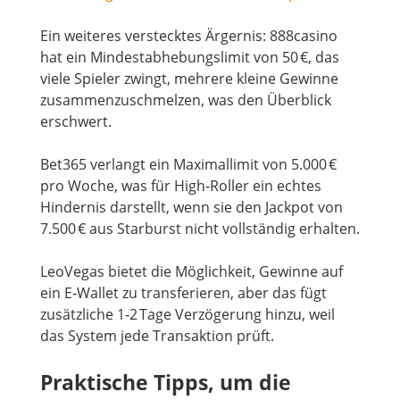
Ein weiteres verstecktes Ärgernis: 888casino
hat ein Mindestabhebungslimit von 50 €, das
viele Spieler zwingt, mehrere kleine Gewinne
zusammenzuschmelzen, was den Überblick
erschwert.
Bet365 verlangt ein Maximallimit von 5.000 €
pro Woche, was für High‑Roller ein echtes
Hindernis darstellt, wenn sie den Jackpot von
7.500 € aus Starburst nicht vollständig erhalten.
LeoVegas bietet die Möglichkeit, Gewinne auf
ein E‑Wallet zu transferieren, aber das fügt
zusätzliche 1‑2 Tage Verzögerung hinzu, weil
das System jede Transaktion prüft.
Praktische Tipps, um die